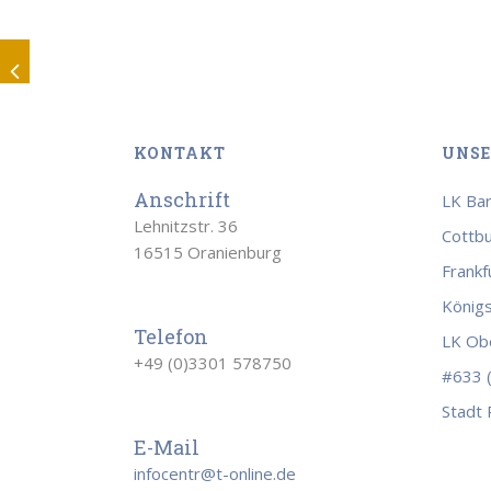
KONTAKT
UNSE
Anschrift
LK Bar
Lehnitzstr. 36
Cottb
16515 Oranienburg
Frankf
König
Telefon
LK Obe
+49 (0)3301 578750
#633 (
Stadt
E-Mail
infocentr@t-online.de