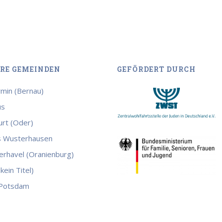
RE GEMEINDEN
GEFÖRDERT DURCH
min (Bernau)
us
urt (Oder)
s Wusterhausen
rhavel (Oranienburg)
kein Titel)
 Potsdam